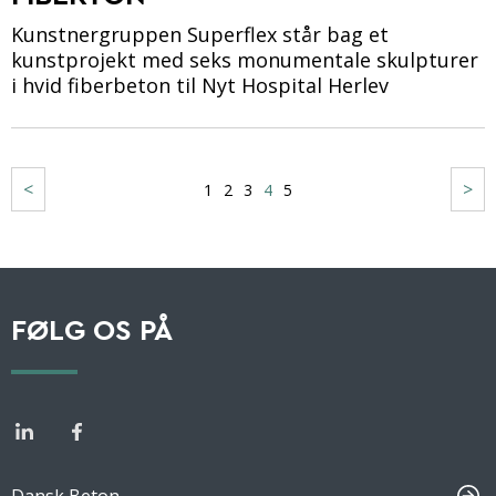
Kunstnergruppen Superflex står bag et
kunstprojekt med seks monumentale skulpturer
i hvid fiberbeton til Nyt Hospital Herlev
<
>
1
2
3
4
5
FØLG OS PÅ