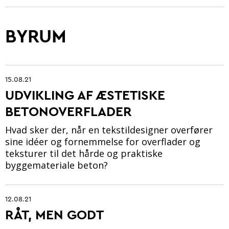
BYRUM
Betonarkitektur
Fremtidens betonbranche
15.08.21
Ung i betonbranchen
UDVIKLING AF ÆSTETISKE
BETONOVERFLADER
Grøn omstilling af beton
Hvad sker der, når en tekstildesigner overfører
Kontrol og certificering
sine idéer og fornemmelse for overflader og
teksturer til det hårde og praktiske
Byrum
byggemateriale beton?
Digitalisering og automatisering
Anlæg
12.08.21
RÅT, MEN GODT