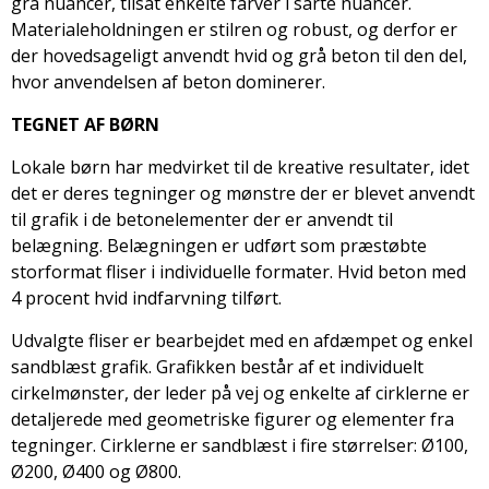
grå nuancer, tilsat enkelte farver i sarte nuancer.
Materialeholdningen er stilren og robust, og derfor er
der hovedsageligt anvendt hvid og grå beton til den del,
hvor anvendelsen af beton dominerer.
TEGNET AF BØRN
Lokale børn har medvirket til de kreative resultater, idet
det er deres tegninger og mønstre der er blevet anvendt
til grafik i de betonelementer der er anvendt til
belægning. Belægningen er udført som præstøbte
storformat fliser i individuelle formater. Hvid beton med
4 procent hvid indfarvning tilført.
Udvalgte fliser er bearbejdet med en afdæmpet og enkel
sandblæst grafik. Grafikken består af et individuelt
cirkelmønster, der leder på vej og enkelte af cirklerne er
detaljerede med geometriske figurer og elementer fra
tegninger. Cirklerne er sandblæst i fire størrelser: Ø100,
Ø200, Ø400 og Ø800.