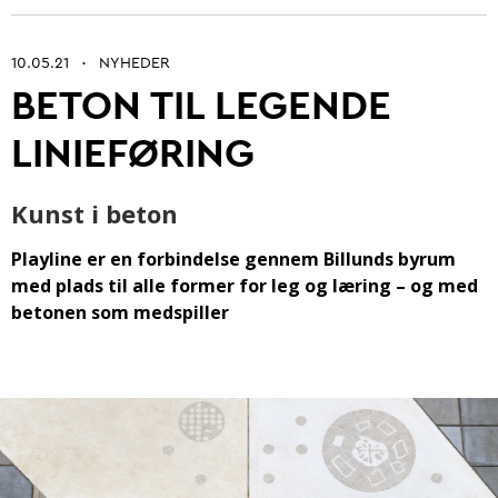
10.05.21
NYHEDER
•
BETON TIL LEGENDE
Betonarkitektur
LINIEFØRING
Fremtidens betonbranche
Ung i betonbranchen
Kunst i beton
Grøn omstilling af beton
Playline er en forbindelse gennem Billunds byrum
med plads til alle former for leg og læring – og med
Kontrol og certificering
betonen som medspiller
Byrum
Digitalisering og automatisering
Anlæg