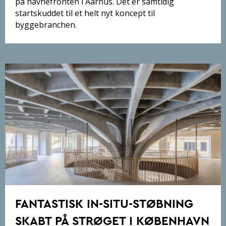
på havnefronten i Aarhus. Det er samtidig
startskuddet til et helt nyt koncept til
byggebranchen.
FANTASTISK IN-SITU-STØBNING
SKABT PÅ STRØGET I KØBENHAVN