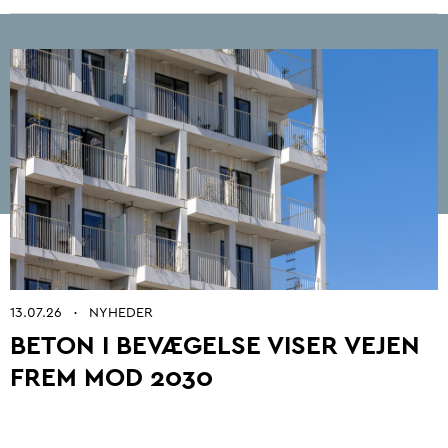
Betonarkitektur
Fremtidens betonbranche
Ung i betonbranchen
Grøn omstilling af beton
Kontrol og certificering
Byrum
13.07.26
NYHEDER
•
BETON I BEVÆGELSE VISER VEJEN
Digitalisering og automatisering
FREM MOD 2030
Anlæg