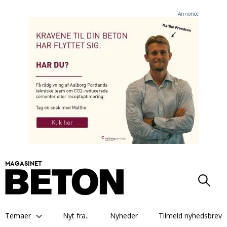
Annonce
MAGASINET
Temaer
Nyt fra..
Nyheder
Tilmeld nyhedsbrev