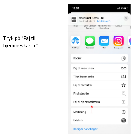
Tryk på "Føj til
hjemmeskærm".