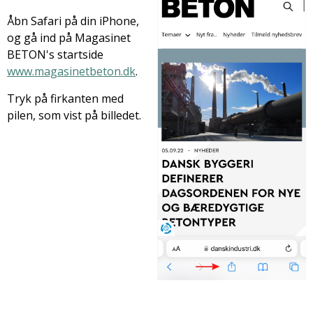
Åbn Safari på din iPhone,
og gå ind på Magasinet
BETON's startside
www.magasinetbeton.dk
.
Tryk på firkanten med
pilen, som vist på billedet.