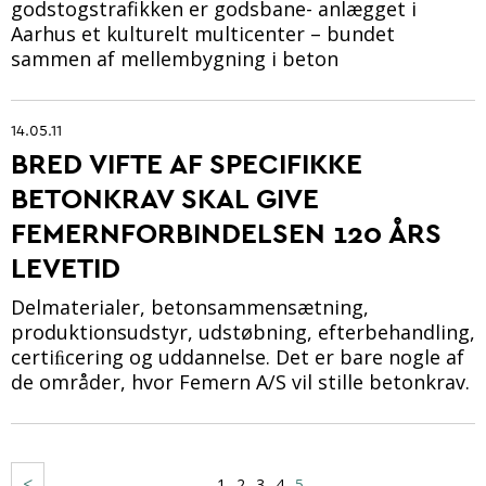
godstogstrafikken er godsbane- anlægget i
Aarhus et kulturelt multicenter – bundet
sammen af mellembygning i beton
14.05.11
BRED VIFTE AF SPECIFIKKE B
ETONKRAV SKAL GIVE F
EMERNFORBINDELSEN 120 ÅRS L
EVETID
Delmaterialer, betonsammensætning,
produktionsudstyr, udstøbning, efterbehandling,
certiﬁcering og uddannelse. Det er bare nogle af
de områder, hvor Femern A/S vil stille betonkrav.
<
1
2
3
4
5