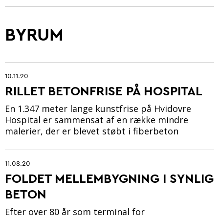
BYRUM
Betonarkitektur
Fremtidens betonbranche
10.11.20
Ung i betonbranchen
RILLET BETONFRISE PÅ HOSPITAL
Grøn omstilling af beton
En 1.347 meter lange kunstfrise på Hvidovre
Hospital er sammensat af en række mindre
Kontrol og certificering
malerier, der er blevet støbt i fiberbeton
Byrum
11.08.20
Digitalisering og automatisering
FOLDET MELLEMBYGNING I SYNLIG
Anlæg
BETON
Efter over 80 år som terminal for