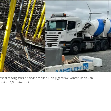
st af stadig større havvindmøller. Den gigantiske konstruktion kan
tet er 6,5 meter højt.