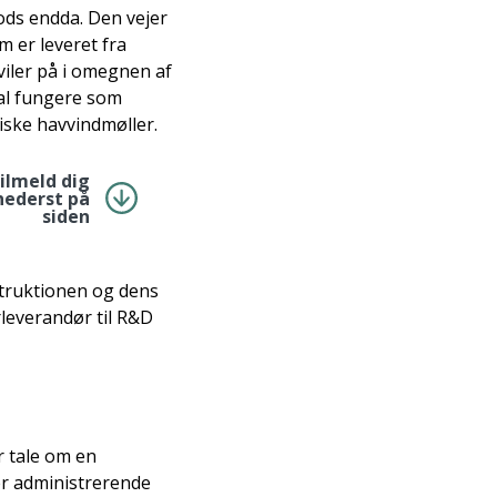
ods endda. Den vejer
 er leveret fra
viler på i omegnen af
kal fungere som
iske havvindmøller.
tilmeld dig
nederst på
siden
struktionen og dens
rleverandør til R&D
r tale om en
er administrerende