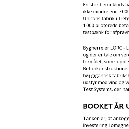
En stor betonklods ha
ikke mindre end 7.00
Unicons fabrik i Tie
1.000 piloterede bet
testbænk for afprøvn
Bygherre er LORC - L
og der er tale om verd
formålet, som suppler
Betonkonstruktionen 
høj gigantisk fabrik
udstyr mod vind og ve
Test Systems, der ha
BOOKET ÅR U
Tanken er, at anlægge
investering i omegne