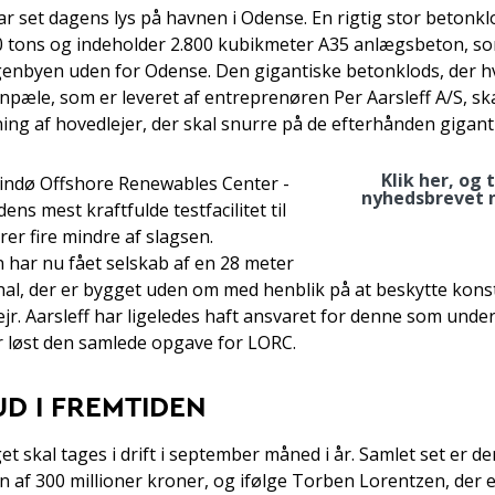
r set dagens lys på havnen i Odense. En rigtig stor betonkl
0 tons og indeholder 2.800 kubikmeter A35 anlægsbeton, som
tgenbyen uden for Odense. Den gigantiske betonklods, der h
onpæle, som er leveret af entreprenøren Per Aarsleff A/S, s
ing af hovedlejer, der skal snurre på de efterhånden gigant
Klik her, og 
indø Offshore Renewables Center -
nyhedsbrevet 
ens mest kraftfulde testfacilitet til
er fire mindre af slagsen.
har nu fået selskab af en 28 meter
shal, der er bygget uden om med henblik på at beskytte kon
jr. Aarsleff har ligeledes haft ansvaret for denne som unde
r løst den samlede opgave for LORC.
D I FREMTIDEN
t skal tages i drift i september måned i år. Samlet set er de
n af 300 millioner kroner, og ifølge Torben Lorentzen, der 