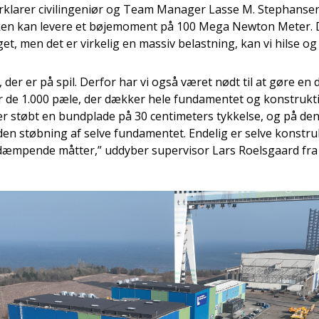
forklarer civilingeniør og Team Manager Lasse M. Stephanse
ken kan levere et bøjemoment på 100 Mega Newton Meter. 
t, men det er virkelig en massiv belastning, kan vi hilse og 
 der er på spil. Derfor har vi også været nødt til at gøre en d
r de 1.000 pæle, der dækker hele fundamentet og konstrukt
er støbt en bundplade på 30 centimeters tykkelse, og på den
en støbning af selve fundamentet. Endelig er selve konstru
dæmpende måtter,” uddyber supervisor Lars Roelsgaard fra 