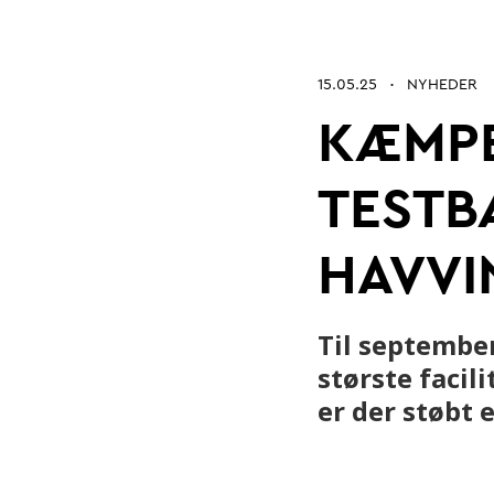
Betonarkitektur
Fremtidens
15.05.25
NYHEDER
•
KÆMPE
Kontrol og certificering
Byrum
TESTB
HAVVI
Til septembe
største facili
er der støbt 