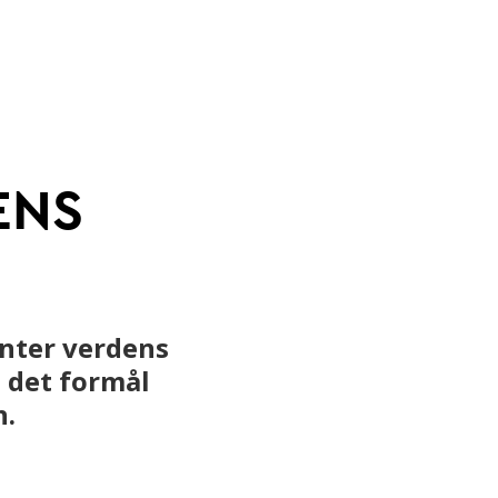
Grøn omstilling af beton
ering
Anlæg
ENS
nter verdens
l det formål
n.