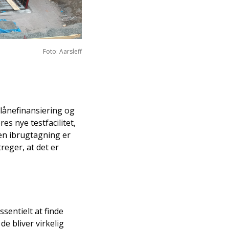
Foto: Aarsleff
 lånefinansiering og
es nye testfacilitet,
den ibrugtagning er
reger, at det er
sentielt at finde
de bliver virkelig