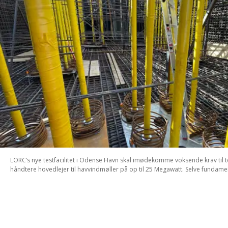
LORC’s nye testfacilitet i Odense Havn skal imødekomme voksende krav til te
håndtere hovedlejer til havvindmøller på op til 25 Megawatt. Selve fundamen