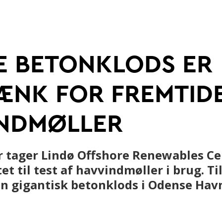
 betonbranche
Ung i betonbranchen
 BETONKLODS ER
Digitalisering og automatis
ÆNK FOR FREMTID
NDMØLLER
r tager Lindø Offshore Renewables Ce
tet til test af havvindmøller i brug. Ti
en gigantisk betonklods i Odense Hav