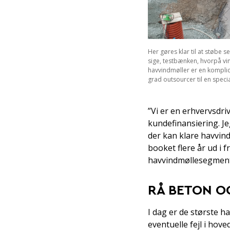
Her gøres klar til at støbe s
sige, testbænken, hvorpå vind
havvindmøller er en kompli
grad outsourcer til en speci
”Vi er en erhvervsdri
kundefinansiering. Jeg
der kan klare havvind
booket flere år ud i 
havvindmøllesegment
RÅ BETON O
I dag er de største h
eventuelle fejl i hov