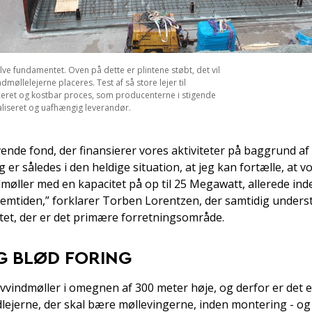
elve fundamentet. Oven på dette er plintene støbt, det vil
møllelejerne placeres. Test af så store lejer til
ceret og kostbar proces, som producenterne i stigende
aliseret og uafhængig leverandør.
vende fond, der finansierer vores aktiviteter på baggrund af
 er således i den heldige situation, at jeg kan fortælle, at vor
møller med en kapacitet på op til 25 Megawatt, allerede in
fremtiden,” forklarer Torben Lorentzen, der samtidig underst
et, der er det primære forretningsområde.
G BLØD FORING
avvindmøller i omegnen af 300 meter høje, og derfor er det es
edlejerne, der skal bære møllevingerne, inden montering - og 