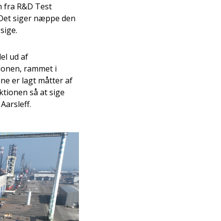
n fra R&D Test
Det siger næppe den
sige.
el ud af
ionen, rammet i
ne er lagt måtter af
ktionen så at sige
Aarsleff.