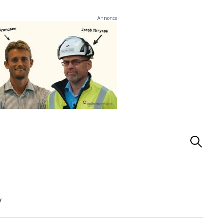
Annonce
v