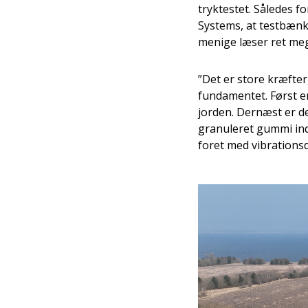
tryktestet. Således 
Systems, at testbæn
menige læser ret mege
”Det er store kræfter,
fundamentet. Først e
jorden. Dernæst er d
granuleret gummi ind
foret med vibrations