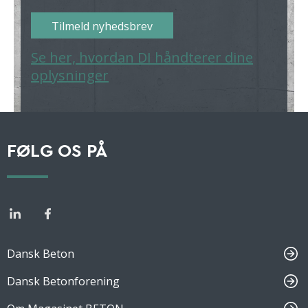
Tilmeld nyhedsbrev
Se her, hvordan DI håndterer dine
oplysninger
FØLG OS PÅ
Dansk Beton
Dansk Betonforening