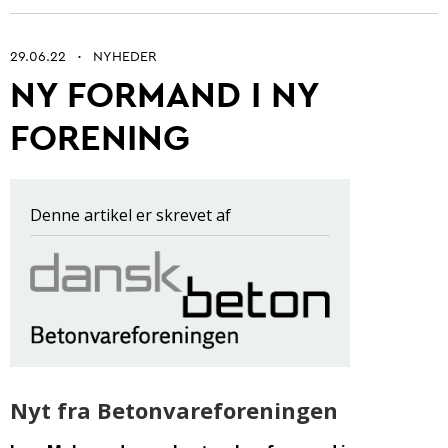
29.06.22
NYHEDER
•
NY FORMAND I NY
Betonarkitektur
FORENING
Fremtidens betonbranche
Ung i betonbranchen
Denne artikel er skrevet af
Grøn omstilling af beton
Kontrol og certificering
Byrum
Digitalisering og automatisering
Anlæg
Nyt fra Betonvareforeningen