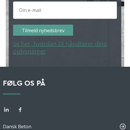
Tilmeld nyhedsbrev
Se her, hvordan DI håndterer dine
oplysninger
FØLG OS PÅ
Dansk Beton