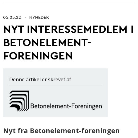
05.05.22
NYHEDER
•
NYT INTERESSEMEDLEM I
Betonarkitektur
BETONELEMENT-
Fremtidens betonbranche
FORENINGEN
Ung i betonbranchen
Grøn omstilling af beton
Kontrol og certificering
Denne artikel er skrevet af
Byrum
Digitalisering og automatisering
Anlæg
Nyt fra Betonelement-foreningen