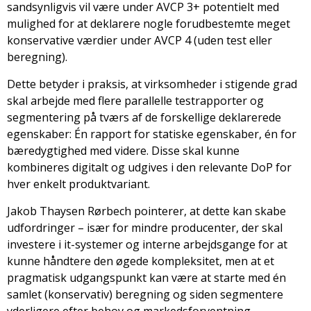
sandsynligvis vil være under AVCP 3+ potentielt med
mulighed for at deklarere nogle forudbestemte meget
konservative værdier under AVCP 4 (uden test eller
beregning).
Dette betyder i praksis, at virksomheder i stigende grad
skal arbejde med flere parallelle testrapporter og
segmentering på tværs af de forskellige deklarerede
egenskaber: Én rapport for statiske egenskaber, én for
bæredygtighed med videre. Disse skal kunne
kombineres digitalt og udgives i den relevante DoP for
hver enkelt produktvariant.
Jakob Thaysen Rørbech pointerer, at dette kan skabe
udfordringer – især for mindre producenter, der skal
investere i it-systemer og interne arbejdsgange for at
kunne håndtere den øgede kompleksitet, men at et
pragmatisk udgangspunkt kan være at starte med én
samlet (konservativ) beregning og siden segmentere
yderligere efter behov og markedsforventning.