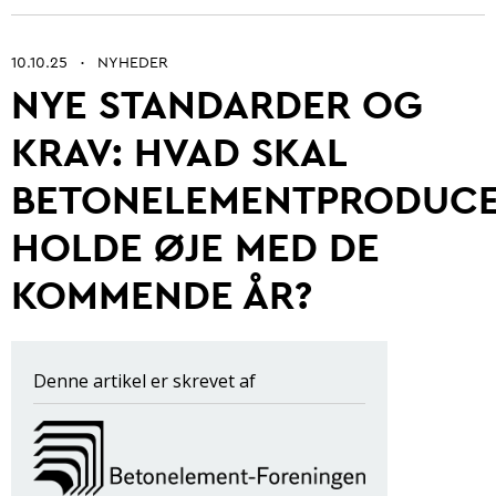
10.10.25
NYHEDER
•
NYE STANDARDER OG
Betonarkitektur
KRAV: HVAD SKAL
Fremtidens betonbranche
BETONELEMENTPRODUC
Ung i betonbranchen
HOLDE ØJE MED DE
Grøn omstilling af beton
KOMMENDE ÅR?
Kontrol og certificering
Byrum
Digitalisering og automatisering
Denne artikel er skrevet af
Anlæg