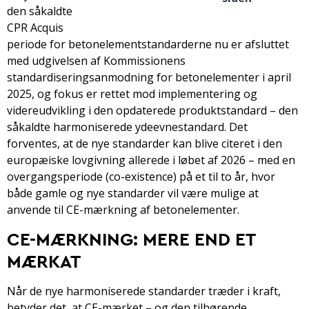
den såkaldte
CPR Acquis
periode for betonelementstandarderne nu er afsluttet
med udgivelsen af Kommissionens
standardiseringsanmodning for betonelementer i april
2025, og fokus er rettet mod implementering og
videreudvikling i den opdaterede produktstandard – den
såkaldte harmoniserede ydeevnestandard. Det
forventes, at de nye standarder kan blive citeret i den
europæiske lovgivning allerede i løbet af 2026 – med en
overgangsperiode (co-existence) på et til to år, hvor
både gamle og nye standarder vil være mulige at
anvende til CE-mærkning af betonelementer.
CE-MÆRKNING: MERE END ET
MÆRKAT
Når de nye harmoniserede standarder træder i kraft,
betyder det, at CE-mærket – og den tilhørende