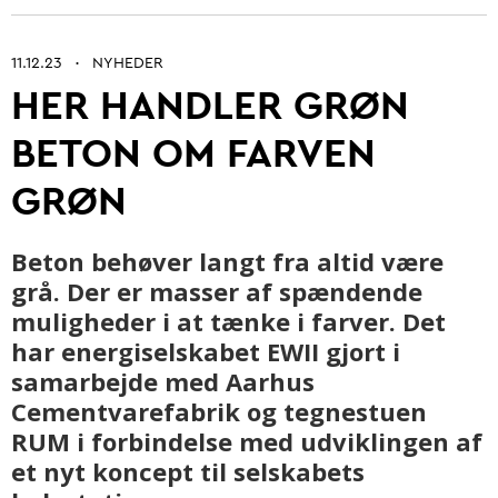
11.12.23
NYHEDER
•
HER HANDLER GRØN
Betonarkitektur
BETON OM FARVEN
Fremtidens betonbranche
GRØN
Ung i betonbranchen
Grøn omstilling af beton
Beton behøver langt fra altid være
Kontrol og certificering
grå. Der er masser af spændende
muligheder i at tænke i farver. Det
Byrum
har energiselskabet EWII gjort i
samarbejde med Aarhus
Digitalisering og automatisering
Cementvarefabrik og tegnestuen
Anlæg
RUM i forbindelse med udviklingen af
et nyt koncept til selskabets