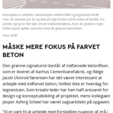
Konceptet er udviklet i samarbejde mellem EWII og tegnestuen RUM
over de seneste par år og skal på sigt bredes ud til resten af landet. Fra
jorden og op er der tale om en trækonstruktion, hvor de grønne ringe i
loftet visuelt spiller sammen med de grønne betonfliser.
Foto: RUM
MÅSKE MERE FOKUS PÅ FARVET
BETON
Den grønne signatursti består af indfarvede betonfliser,
som er leveret af Aarhus Cementvarefabrik, og ifølge
Jacob Ulvsrod Sørensen har det været interessant at
arbejde med indfarvet beton, hvilket ikke er hverdag for
tegnestuen. Som kreativ leder har han haft ansvaret for
design og konceptudvikling af projektet, mens kollegaen
Jesper Asferg Scheel har været sagsarkitekt på opgaven.
”Vi er vant til at arbejde med forskellige nuancer af grå i