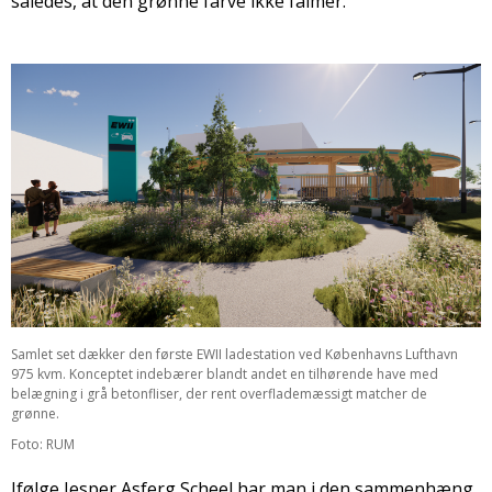
således, at den grønne farve ikke falmer.
Samlet set dækker den første EWII ladestation ved Københavns Lufthavn
975 kvm. Konceptet indebærer blandt andet en tilhørende have med
belægning i grå betonfliser, der rent overflademæssigt matcher de
grønne.
Foto: RUM
Ifølge Jesper Asferg Scheel har man i den sammenhæng