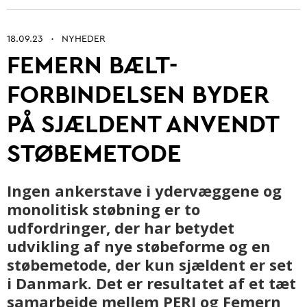
18.09.23
NYHEDER
•
FEMERN BÆLT-
Betonarkitektur
FORBINDELSEN BYDER
Fremtidens betonbranche
PÅ SJÆLDENT ANVENDT
Ung i betonbranchen
STØBEMETODE
Grøn omstilling af beton
Kontrol og certificering
Ingen ankerstave i ydervæggene og
Byrum
monolitisk støbning er to
udfordringer, der har betydet
Digitalisering og automatisering
udvikling af nye støbeforme og en
støbemetode, der kun sjældent er set
Anlæg
i Danmark. Det er resultatet af et tæt
samarbejde mellem PERI og Femern