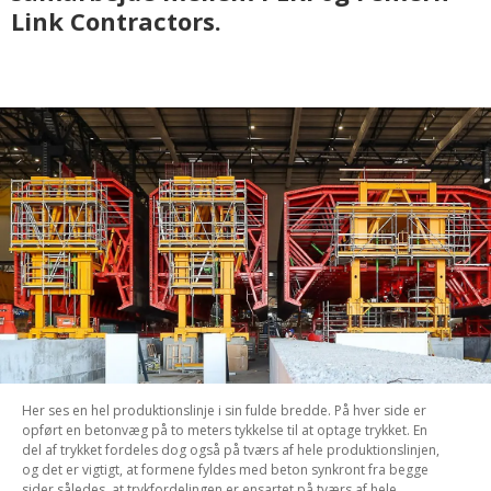
Link Contractors.
Her ses en hel produktionslinje i sin fulde bredde. På hver side er
opført en betonvæg på to meters tykkelse til at optage trykket. En
del af trykket fordeles dog også på tværs af hele produktionslinjen,
og det er vigtigt, at formene fyldes med beton synkront fra begge
sider således, at trykfordelingen er ensartet på tværs af hele