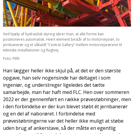
Ved hjælp af hydraulisk styring sikrer man, at alle forme kan
positioneres automatisk. Hvert element består af to motorvejsrør, to
jernbanerør og et såkaldt ”Central Gallery” mellem motorvejsrørene til
tekniske installationer og flugtvej.
Foto: PERI
Han lægger heller ikke skjul på, at det er den største
opgave, han selv nogensinde har deltaget i som
ingeniør, og understreger ligeledes det tætte
samarbejde, man har haft med FLC. Hen over sommeren
2022 er der gennemført en række prøvestøbninger, men
i den forbindelse er der kun blevet støbt ét jernbanerør
og en del af naborøret. I forbindelse med
prøvestøbningerne var det heller ikke muligt at støbe
uden brug af ankerstave, så der måtte en egentlig