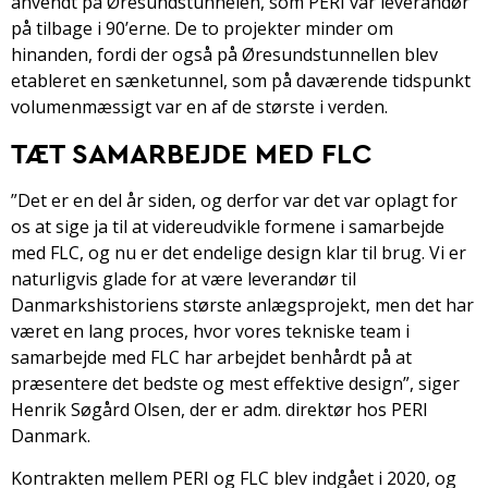
anvendt på Øresundstunnelen, som PERI var leverandør
på tilbage i 90’erne. De to projekter minder om
hinanden, fordi der også på Øresundstunnellen blev
etableret en sænketunnel, som på daværende tidspunkt
volumenmæssigt var en af de største i verden.
TÆT SAMARBEJDE MED FLC
”Det er en del år siden, og derfor var det var oplagt for
os at sige ja til at videreudvikle formene i samarbejde
med FLC, og nu er det endelige design klar til brug. Vi er
naturligvis glade for at være leverandør til
Danmarkshistoriens største anlægsprojekt, men det har
været en lang proces, hvor vores tekniske team i
samarbejde med FLC har arbejdet benhårdt på at
præsentere det bedste og mest effektive design”, siger
Henrik Søgård Olsen, der er adm. direktør hos PERI
Danmark.
Kontrakten mellem PERI og FLC blev indgået i 2020, og