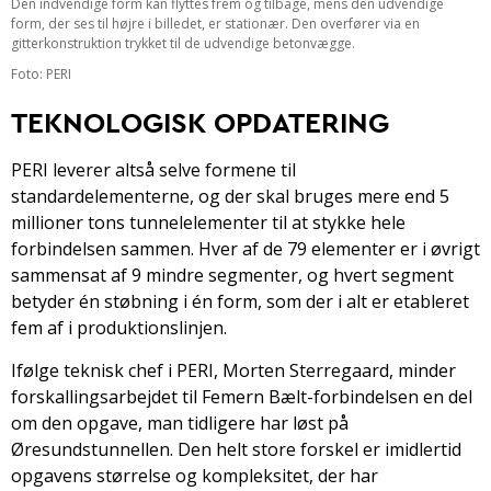
Den indvendige form kan flyttes frem og tilbage, mens den udvendige
form, der ses til højre i billedet, er stationær. Den overfører via en
gitterkonstruktion trykket til de udvendige betonvægge.
Foto: PERI
TEKNOLOGISK OPDATERING
PERI leverer altså selve formene til
standardelementerne, og der skal bruges mere end 5
millioner tons tunnelelementer til at stykke hele
forbindelsen sammen. Hver af de 79 elementer er i øvrigt
sammensat af 9 mindre segmenter, og hvert segment
betyder én støbning i én form, som der i alt er etableret
fem af i produktionslinjen.
Ifølge teknisk chef i PERI, Morten Sterregaard, minder
forskallingsarbejdet til Femern Bælt-forbindelsen en del
om den opgave, man tidligere har løst på
Øresundstunnellen. Den helt store forskel er imidlertid
opgavens størrelse og kompleksitet, der har