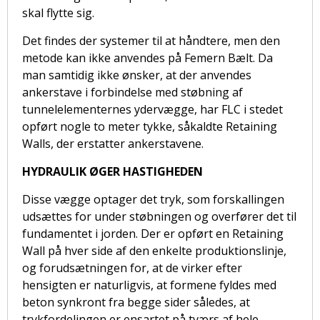
skal flytte sig.
Det findes der systemer til at håndtere, men den
metode kan ikke anvendes på Femern Bælt. Da
man samtidig ikke ønsker, at der anvendes
ankerstave i forbindelse med støbning af
tunnelelementernes ydervægge, har FLC i stedet
opført nogle to meter tykke, såkaldte Retaining
Walls, der erstatter ankerstavene.
HYDRAULIK ØGER HASTIGHEDEN
Disse vægge optager det tryk, som forskallingen
udsættes for under støbningen og overfører det til
fundamentet i jorden. Der er opført en Retaining
Wall på hver side af den enkelte produktionslinje,
og forudsætningen for, at de virker efter
hensigten er naturligvis, at formene fyldes med
beton synkront fra begge sider således, at
trykfordelingen er ensartet på tværs af hele