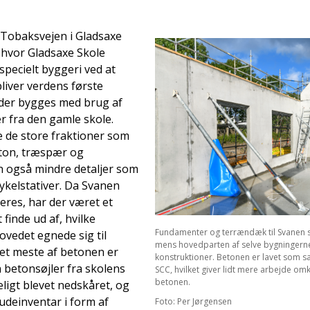
å Tobaksvejen i Gladsaxe
hvor Gladsaxe Skole
t specielt byggeri ved at
liver verdens første
 der bygges med brug af
er fra den gamle skole.
e de store fraktioner som
eton, træspær og
n også mindre detaljer som
ykelstativer. Da Svanen
ceres, har der været et
finde ud af, hvilke
Fundamenter og terrændæk til Svanen
ovedet egnede sig til
mens hovedparten af selve bygningern
Det meste af betonen er
konstruktioner. Betonen er lavet som 
 betonsøjler fra skolens
SCC, hvilket giver lidt mere arbejde om
betonen.
ligt blevet nedskåret, og
 udeinventar i form af
Foto: Per Jørgensen