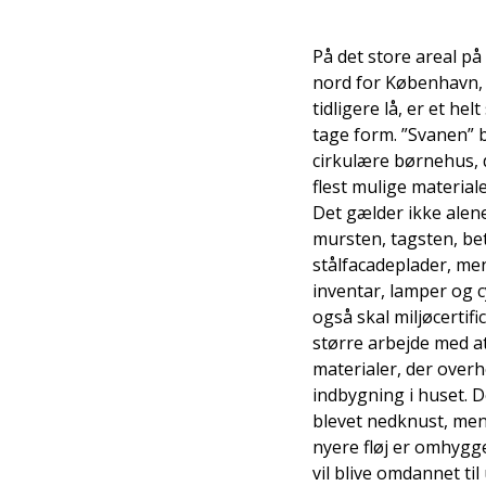
På det store areal p
nord for København, 
tidligere lå, er et hel
tage form. ”Svanen” b
cirkulære børnehus,
flest mulige material
Det gælder ikke alen
mursten, tagsten, b
stålfacadeplader, me
inventar, lamper og c
også skal miljøcertifi
større arbejde med at 
materialer, der overh
indbygning i huset. 
blevet nedknust, men
nyere fløj er omhygge
vil blive omdannet til