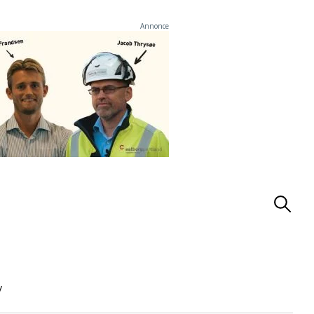
Annonce
v