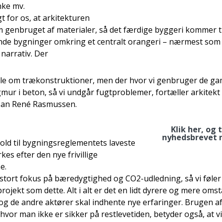
ke mv.
t for os, at arkitekturen
om genbruget af materialer, så det færdige byggeri kommer t
e bygninger omkring et centralt orangeri – nærmest som 
 narrativ. Der
e om trækonstruktioner, men der hvor vi genbruger de gaml
mur i beton, så vi undgår fugtproblemer, fortæller arkitekt
Jan René Rasmussen.
Klik her, og 
nyhedsbrevet 
old til bygningsreglementets laveste
es efter den nye frivillige
e.
stort fokus på bæredygtighed og CO2-udledning, så vi føler 
projekt som dette. Alt i alt er det en lidt dyrere og mere om
og de andre aktører skal indhente nye erfaringer. Brugen a
hvor man ikke er sikker på restlevetiden, betyder også, at 