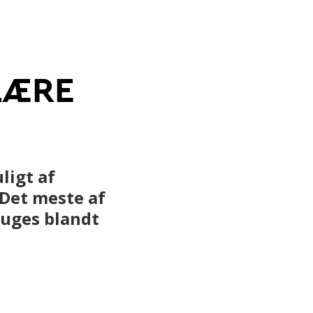
Grøn omstilling af beton
LÆRE
ering
Anlæg
ligt af
 Det meste af
ruges blandt