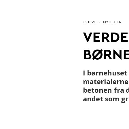
Betonarkitektur
Fremtidens
15.11.21
NYHEDER
•
VERDE
Kontrol og certificering
Byrum
BØRN
I børnehuset 
materialerne
betonen fra 
andet som gro