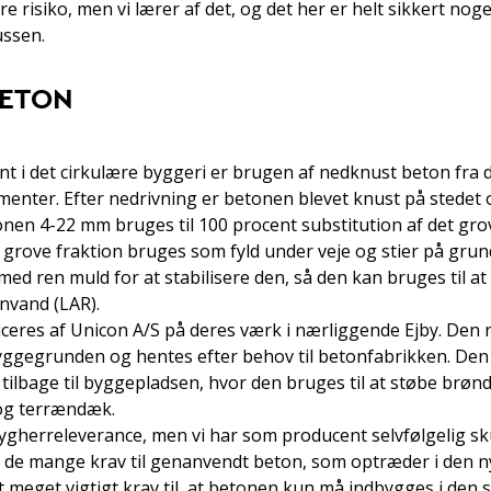
re risiko, men vi lærer af det, og det her er helt sikkert noget
ussen.
BETON
ent i det cirkulære byggeri er brugen af nedknust beton fra
nter. Efter nedrivning er betonen blevet knust på stedet o
ionen 4-22 mm bruges til 100 procent substitution af det grov
 grove fraktion bruges som fyld under veje og stier på grun
ed ren muld for at stabilisere den, så den kan bruges til a
gnvand (LAR).
eres af Unicon A/S på deres værk i nærliggende Ejby. Den
ggegrunden og hentes efter behov til betonfabrikken. Den
 tilbage til byggepladsen, hvor den bruges til at støbe brø
og terrændæk.
ygherreleverance, men vi har som producent selvfølgelig skul
il de mange krav til genanvendt beton, som optræder i den n
t meget vigtigt krav til, at betonen kun må indbygges i den 