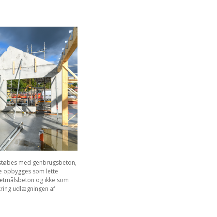
 støbes med genbrugsbeton,
e opbygges som lette
sætmålsbeton og ikke som
kring udlægningen af