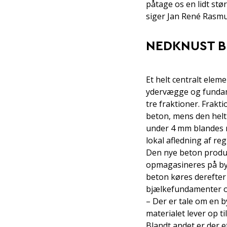
påtage os en lidt stør
siger Jan René Rasm
NEDKNUST 
Et helt centralt elem
ydervægge og fundame
tre fraktioner. Frakt
beton, mens den helt
under 4 mm blandes m
lokal afledning af re
Den nye beton produc
opmagasineres på by
beton køres derefter
bjælkefundamenter 
– Der er tale om en b
materialet lever op t
Blandt andet er der e