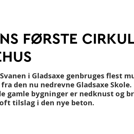
 betonbranche
Ung i betonbranchen
NS FØRSTE CIRKU
Digitalisering og automatis
EHUS
Svanen i Gladsaxe genbruges flest mu
 fra den nu nedrevne Gladsaxe Skole.
de gamle bygninger er nedknust og b
ft tilslag i den nye beton.