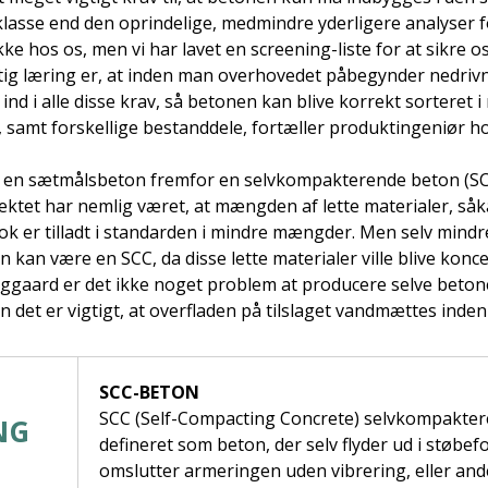
lasse end den oprindelige, medmindre yderligere analyser f
ke hos os, men vi har lavet en screening-liste for at sikre os
vigtig læring er, at inden man overhovedet påbegynder nedriv
ind i alle disse krav, så betonen kan blive korrekt sorteret 
 samt forskellige bestanddele, fortæller produktingeniør ho
 en sætmålsbeton fremfor en selvkompakterende beton (SCC
ektet har nemlig været, at mængden af lette materialer, såk
 nok er tilladt i standarden i mindre mængder. Men selv min
n kan være en SCC, da disse lette materialer ville blive konce
inggaard er det ikke noget problem at producere selve beto
n det er vigtigt, at overfladen på tilslaget vandmættes inden
SCC-BETON
SCC (Self-Compacting Concrete) selvkompakter
NG
defineret som beton, der selv flyder ud i støbe
omslutter armeringen uden vibrering, eller an