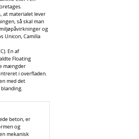
oretages.
, at materialet lever
ningen, så skal man
i miljøpåvirkninger og
s Unicon, Camilla
). En af
aldte Floating
dre mængder
ntreret i overfladen.
nen med det
 blanding.
ede beton, er
formen og
den mekanisk