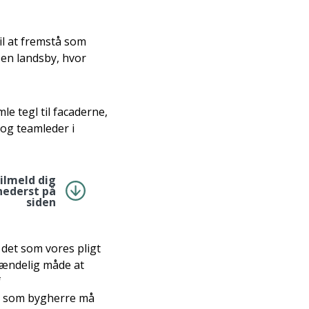
il at fremstå som
en landsby, hvor
e tegl til facaderne,
 og teamleder i
tilmeld dig
nederst på
siden
det som vores pligt
stændelig måde at
f
vi som bygherre må