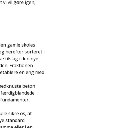
 vi vil gøre igen,
 den gamle skoles
g herefter sorteret i
e tilslag i den nye
den. Fraktionen
t etablere en eng med
 nedknuste beton
 færdigblandede
ndfundamenter,
le sikre os, at
ye standard.
samme eller i en