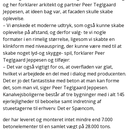
og her forklarer arkitekt og partner Peer Teglgaard
Jeppesen, at ideen bag var, at facaden skulle skabe
oplevelse.
– Vi ønskede et moderne udtryk, som også kunne skabe
oplevelse på afstand, og derfor valg- te vi nogle
formater i en rimelig størrelse, ligesom vi skabte en
klinkform med niveauspring, der kunne være med til at
skabe noget lyd-og skygge- spil, forklarer Peer
Teglgaard Jeppesen og tilføjer:
– Det var også vigtigt for os, at overfladen var glat,
hvilket vi arbejdede en del med i dialog med producenten.
Det er jo det fantastiske med beton at man kan forme
det, som man vil, siger Peer Teglgaard Jeppesen.
Kanalvejsboligerne består af tre bygninger med i alt 145
ejerlejligheder til beboelse samt indretning af
stueetagerne til erhverv. Det er Spæncom,
der har leveret og monteret intet mindre end 7.000
betonelementer til en samlet vægt på 28.000 tons.