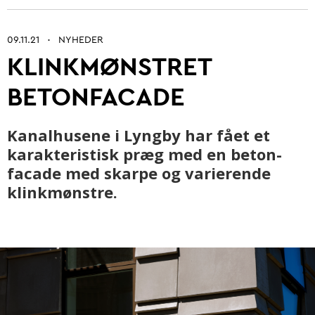
09.11.21
NYHEDER
•
KLINKMØNSTRET
Betonarkitektur
BETONFACADE
Fremtidens betonbranche
Ung i betonbranchen
Kanalhusene i Lyngby har fået et
karakteristisk præg med en beton-
Grøn omstilling af beton
facade med skarpe og varierende
Kontrol og certificering
klinkmønstre.
Byrum
Digitalisering og automatisering
Anlæg