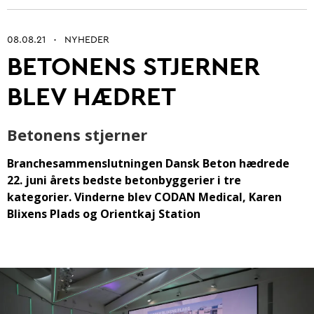
08.08.21
NYHEDER
•
BETONENS STJERNER
Betonarkitektur
BLEV HÆDRET
Fremtidens betonbranche
Ung i betonbranchen
Betonens stjerner
Grøn omstilling af beton
Branchesammenslutningen Dansk Beton hædrede
22. juni årets bedste betonbyggerier i tre
Kontrol og certificering
kategorier. Vinderne blev CODAN Medical, Karen
Byrum
Blixens Plads og Orientkaj Station
Digitalisering og automatisering
Anlæg