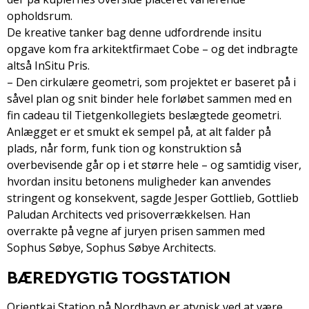
opholdsrum.
De kreative tanker bag denne udfordrende in­situ
opgave kom fra arkitektfirmaet Cobe – og det indbragte
altså In­Situ Pris.
– Den cirkulære geometri, som projektet er baseret på i
såvel plan og snit binder hele forløbet sammen med en
fin cadeau til Tietgenkollegiets beslægtede geometri.
Anlægget er et smukt ek­ sempel på, at alt falder på
plads, når form, funk­ tion og konstruktion så
overbevisende går op i et større hele – og samtidig viser,
hvordan in­situ betonens muligheder kan anvendes
stringent og konsekvent, sagde Jesper Gottlieb, Gottlieb
Paludan Architects ved prisoverrækkelsen. Han
overrakte på vegne af juryen prisen sammen med
Sophus Søbye, Sophus Søbye Architects.
BÆREDYGTIG TOG­STATION
Orientkaj Station på Nordhavn er atypisk ved at være