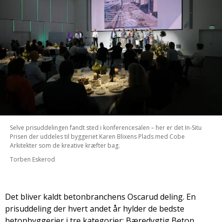
Selve prisuddelingen fandt sted i konferencesalen – her er det In-Situ
Prisen der uddeles til byggeriet Karen Blixens Plads med Cobe
Arkitekter som de kreative kræfter bag.
Torben Eskerod
Det bliver kaldt betonbranchens Oscar­ud­ deling. En
prisuddeling der hvert andet år hylder de bedste
betonbyggerier i tre kategorier: Bæredygtig Beton