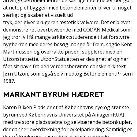
aftvinge betonelementer de særlige muligheder der gør,
at netop et byggeri med betonelementer bliver til noget
særligt og skaber et visuelt ud­
tryk, der giver brugeren æstetisk velvære. Det er blevet
demonstre­ ret overbevisende med CODAN Medical som
jeg tror, vil få mange arkitektstuderende til at forstyrre
bygherren med deres besøg mange år frem, sagde Kent
Martinussen og overrakte prisen, suppleret med en
Utzon­statuette. Utzon­Statuetten er designet af og har
fået sit navn fra den verdensberømte danske arkitekt
Jørn Utzon, som også selv modtog Betonelement­Prisen i
1987.
MARKANT BYRUM HÆDRET
Karen Blixen Plads er et af Københavns nye og stør­ ste
byrum ved Københavns Universitet på Amager (KUA)
med tre store pladsstøbte og selvbærende betonkupler,
der danner overdækning for cykelparkering. Samtidig er
der på kuplernes overside placeret varierende