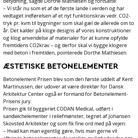
betydning, sagde Dorthe Mathiesen og fortsatte:
– Vi står nu som et af de første lande i verden og har
vedtaget indførelsen af et nyt funktionskrav vedr. CO2­
tryk pr. kvm til bygninger som skal gæl­ de allerede om to
år. Det kalder på kloge designs af vores konstruktioner
og klog anvendelse af materialer for at kunne opfylde
fremtidens CO2­krav – og derfor skal vi bygge klogere
med beton i fremtiden, pointerede Dorthe Mathiesen.
ÆSTETISKE BETONELEMENTER
Betonelement Prisen blev som den første uddelt af Kent
Martinussen, der udover at være direktør for Dansk
Arkitektur Center også er formand for Betonelement­
Prisens jury.
Prisen gik til byggeriet CODAN Medical, udført i
sandwichelementer i reliefmønster, tegnet af Johansen
Skovsted Arkitekter og som fik fine ord med på vejen:
– Hvad kan man egentlig gøre, hvis man gerne vil