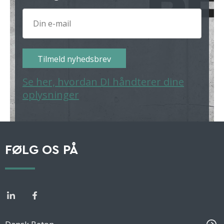
Tilmeld nyhedsbrev
Se her, hvordan DI håndterer dine
oplysninger
FØLG OS PÅ