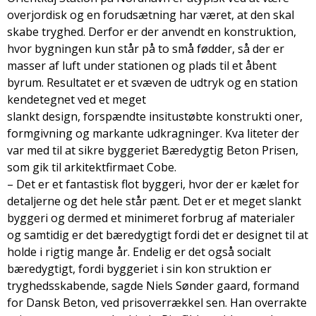
overjordisk og en forudsætning har været, at den skal
skabe tryghed. Derfor er der anvendt en konstruktion,
hvor bygningen kun står på to små fødder, så der er
masser af luft under stationen og plads til et åbent
byrum. Resultatet er et svæven­ de udtryk og en station
kendetegnet ved et meget
slankt design, forspændte in­situ­støbte konstrukti­ oner,
formgivning og markante udkragninger. Kva­ liteter der
var med til at sikre byggeriet Bæredygtig Beton Prisen,
som gik til arkitektfirmaet Cobe.
– Det er et fantastisk flot byggeri, hvor der er kælet for
detaljerne og det hele står pænt. Det er et meget slankt
byggeri og dermed et minimeret forbrug af materialer
og samtidig er det bæredygtigt fordi det er designet til at
holde i rigtig mange år. Endelig er det også socialt
bæredygtigt, fordi byggeriet i sin kon­ struktion er
tryghedsskabende, sagde Niels Sønder­ gaard, formand
for Dansk Beton, ved prisoverrækkel­ sen. Han overrakte