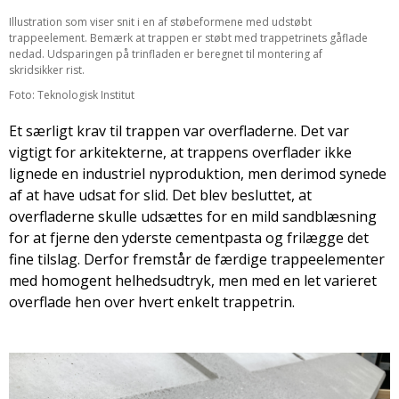
Illustration som viser snit i en af støbeformene med udstøbt
trappeelement. Bemærk at trappen er støbt med trappetrinets gåflade
nedad. Udsparingen på trinfladen er beregnet til montering af
skridsikker rist.
Foto: Teknologisk Institut
Et særligt krav til trappen var overfladerne. Det var
vigtigt for arkitekterne, at trappens overflader ikke
lignede en industriel nyproduktion, men derimod synede
af at have udsat for slid. Det blev besluttet, at
overfladerne skulle udsættes for en mild sandblæsning
for at fjerne den yderste cementpasta og frilægge det
fine tilslag. Derfor fremstår de færdige trappeelementer
med homogent helhedsudtryk, men med en let varieret
overflade hen over hvert enkelt trappetrin.