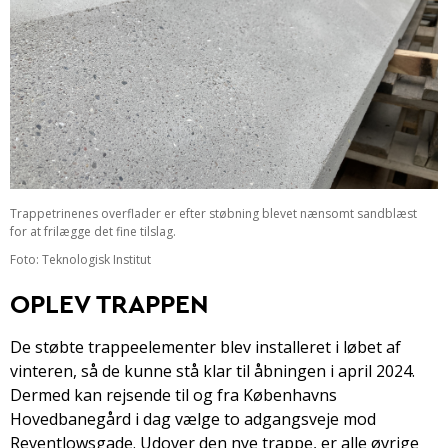
Trappetrinenes overflader er efter støbning blevet nænsomt sandblæst
for at frilægge det fine tilslag.
Foto: Teknologisk Institut
OPLEV TRAPPEN
De støbte trappeelementer blev installeret i løbet af
vinteren, så de kunne stå klar til åbningen i april 2024.
Dermed kan rejsende til og fra Københavns
Hovedbanegård i dag vælge to adgangsveje mod
Reventlowsgade. Udover den nye trappe, er alle øvrige