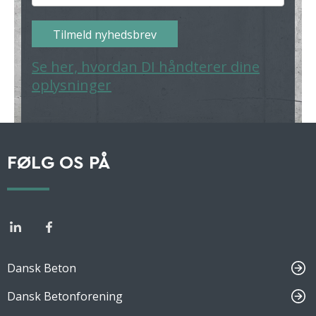
Tilmeld nyhedsbrev
Se her, hvordan DI håndterer dine
oplysninger
FØLG OS PÅ
Dansk Beton
Dansk Betonforening