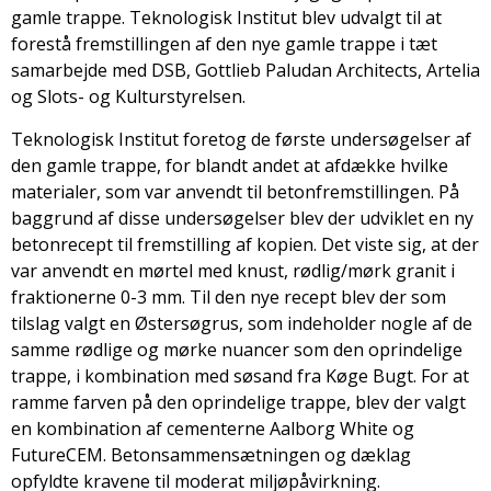
gamle trappe. Teknologisk Institut blev udvalgt til at
forestå fremstillingen af den nye gamle trappe i tæt
samarbejde med DSB, Gottlieb Paludan Architects, Artelia
og Slots- og Kulturstyrelsen.
Teknologisk Institut foretog de første undersøgelser af
den gamle trappe, for blandt andet at afdække hvilke
materialer, som var anvendt til betonfremstillingen. På
baggrund af disse undersøgelser blev der udviklet en ny
betonrecept til fremstilling af kopien. Det viste sig, at der
var anvendt en mørtel med knust, rødlig/mørk granit i
fraktionerne 0-3 mm. Til den nye recept blev der som
tilslag valgt en Østersøgrus, som indeholder nogle af de
samme rødlige og mørke nuancer som den oprindelige
trappe, i kombination med søsand fra Køge Bugt. For at
ramme farven på den oprindelige trappe, blev der valgt
en kombination af cementerne Aalborg White og
FutureCEM. Betonsammensætningen og dæklag
opfyldte kravene til moderat miljøpåvirkning.