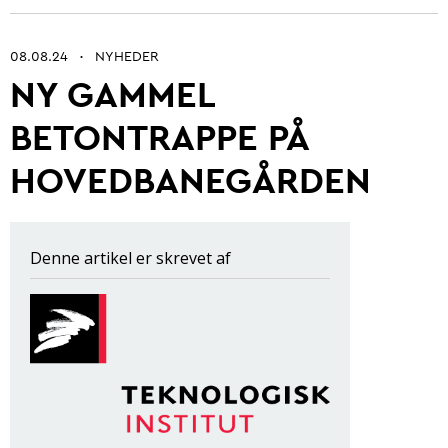
08.08.24
NYHEDER
•
NY GAMMEL
Betonarkitektur
BETONTRAPPE PÅ
Fremtidens betonbranche
HOVEDBANEGÅRDEN
Ung i betonbranchen
Grøn omstilling af beton
Kontrol og certificering
Denne artikel er skrevet af
Byrum
Digitalisering og automatisering
Anlæg