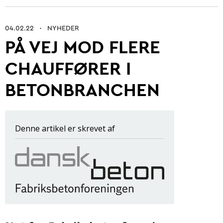
04.02.22
NYHEDER
•
PÅ VEJ MOD FLERE
Betonarkitektur
CHAUFFØRER I
Fremtidens betonbranche
BETONBRANCHEN
Ung i betonbranchen
Grøn omstilling af beton
Kontrol og certificering
Denne artikel er skrevet af
Byrum
Digitalisering og automatisering
Anlæg