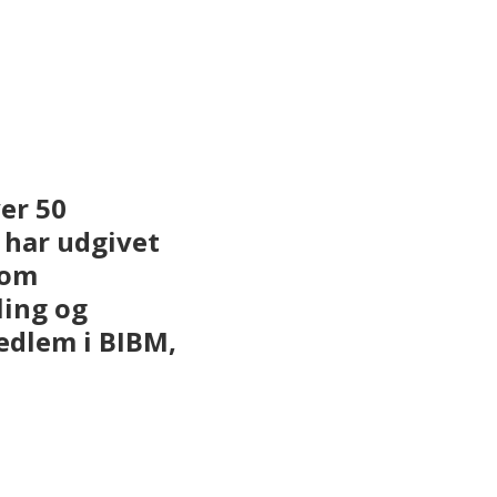
er 50
 har udgivet
som
ling og
edlem i BIBM,