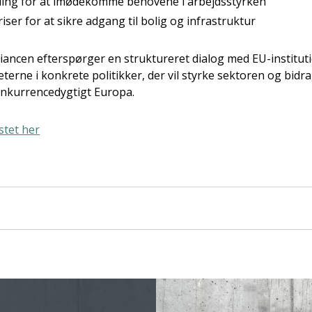
ing for at imødekomme behovene i arbejdsstyrken
er for at sikre adgang til bolig og infrastruktur
iancen efterspørger en struktureret dialog med EU-institut
terne i konkrete politikker, der vil styrke sektoren og bidr
onkurrencedygtigt Europa.
tet her