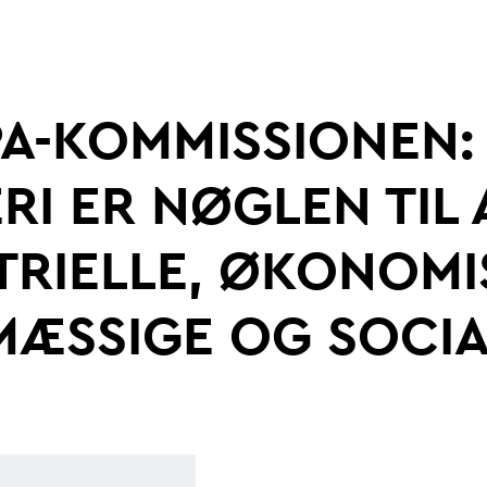
 betonbranche
Ung i betonbranchen
A-KOMMISSIONEN:
Digitalisering og automatis
RI ER NØGLEN TIL 
TRIELLE, ØKONOMI
MÆSSIGE OG SOCI