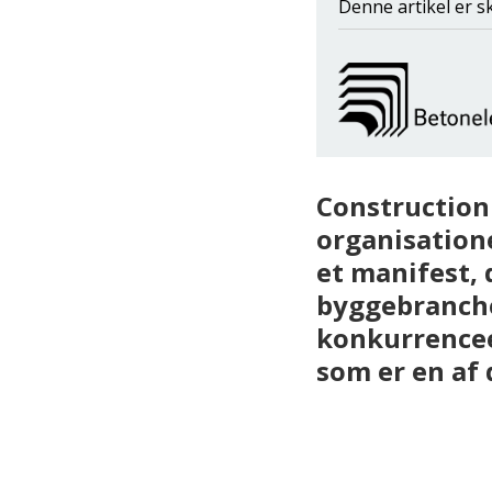
Denne artikel er s
Construction
organisation
et manifest,
byggebranchen
konkurrencee
som er en af 