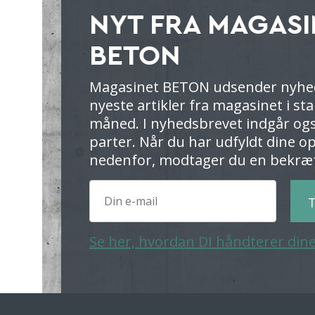
NYT FRA MAGASI
BETON
Magasinet BETON udsender nyhe
nyeste artikler fra magasinet i st
måned. I nyhedsbrevet indgår ogs
parter. Når du har udfyldt dine o
nedenfor, modtager du en bekræf
T
Se her, hvordan DI håndterer din