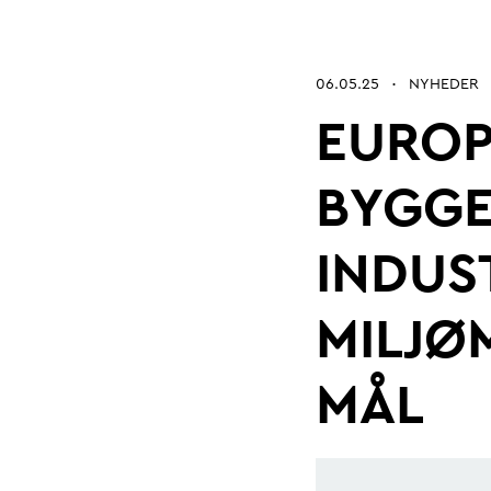
Betonarkitektur
Fremtidens
06.05.25
NYHEDER
•
EUROP
Kontrol og certificering
Byrum
BYGGE
INDUS
MILJØ
MÅL