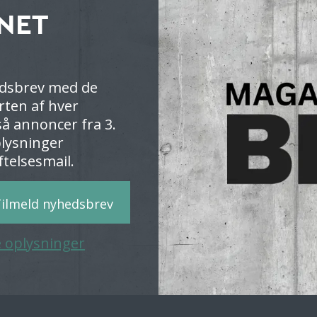
NET
dsbrev med de
arten af hver
å annoncer fra 3.
plysninger
telsesmail.
ilmeld nyhedsbrev
e oplysninger