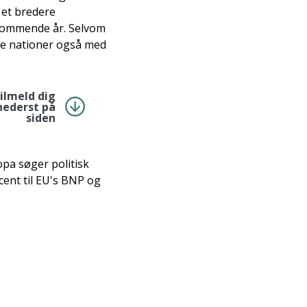
 et bredere
 kommende år. Selvom
lte nationer også med
tilmeld dig
nederst på
siden
opa søger politisk
cent til EU's BNP og