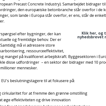
ropean Precast Concrete Industry). Samarbejdet bidrager til
ordringer, den europæiske betonbranche står overfor i de
nger, som lande i Europa står overfor, er ens, står de enke
er.
Klik her, og 
rspørgsel efter bygninger, der kan
nyhedsbrevet 
uelle og fremtidige behov. Der er
 Samtidig må vi adressere store
arbonisering, ressourceeffektivitet,
og mangel på kvalificeret arbejdskraft. Byggesektoren i Eur
ackle disse udfordringer – en sektor der bidrager med 10 pro
 millioner mennesker.
EU's beslutningstagere til at fokusere på:
cirkularitet for at fremme den grønne omstilling
 at øge effektiviteten og drive innovation