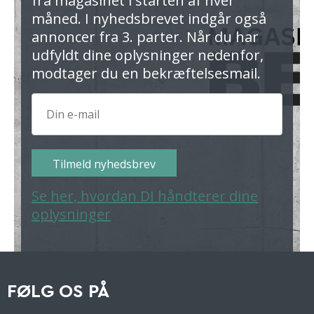
fra magasinet i starten af hver
måned. I nyhedsbrevet indgår også
annoncer fra 3. parter. Når du har
udfyldt dine oplysninger nedenfor,
modtager du en bekræftelsesmail.
Tilmeld nyhedsbrev
Se her, hvordan DI håndterer dine
oplysninger
FØLG OS PÅ