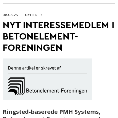
08.08.23
NYHEDER
•
NYT INTERESSEMEDLEM I
Betonarkitektur
BETONELEMENT-
Fremtidens betonbranche
FORENINGEN
Ung i betonbranchen
Grøn omstilling af beton
Kontrol og certificering
Denne artikel er skrevet af
Byrum
Digitalisering og automatisering
Anlæg
Ringsted-baserede PMH Systems,